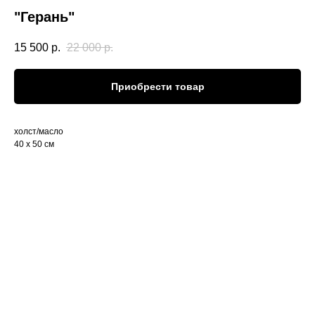
"Герань"
15 500
р.
22 000
р.
Приобрести товар
холст/масло
40 х 50 см