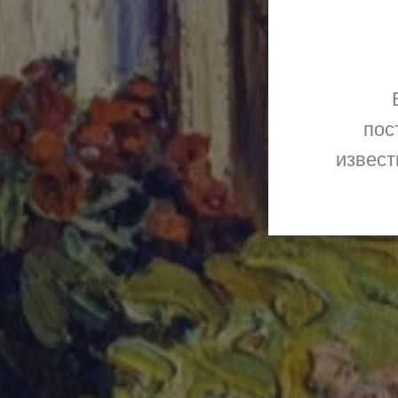
пос
извест