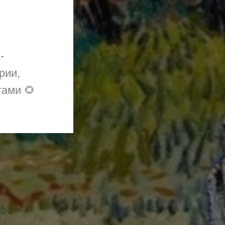
-
рии,
тами 🌻