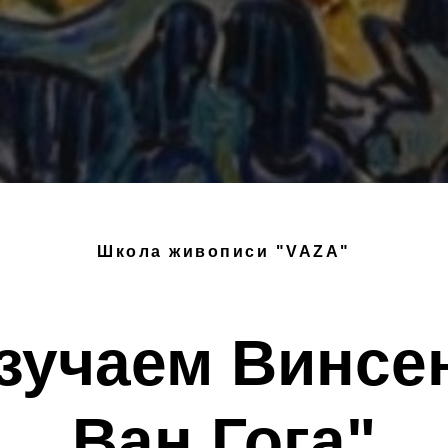
Школа живописи "VAZA"
зучаем Винсе
Ван Гога"